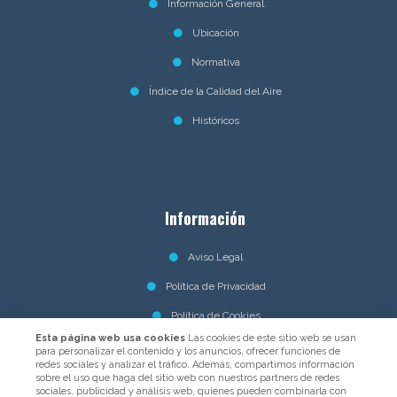
Información General
Ubicación
Normativa
Índice de la Calidad del Aire
Históricos
Información
Aviso Legal
Política de Privacidad
Política de Cookies
Esta página web usa cookies
Las cookies de este sitio web se usan
para personalizar el contenido y los anuncios, ofrecer funciones de
redes sociales y analizar el tráfico. Además, compartimos información
sobre el uso que haga del sitio web con nuestros partners de redes
sociales, publicidad y análisis web, quienes pueden combinarla con